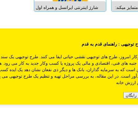
تمايز ميکند:
شارژ اینترنتی ایرانسل و همراه اول
ريدآسان _
و رایتل شرکت آریا ققنوس آسیا: به
 فروش انواع شارژها
شماره ثبت 7563 وشناسه ملی
تها_ ساپورت
10760350580 در زمینه پخش عمده
قوانین سایت اگوما
راهنمای درج آگهی
تماس با ما
درب
رت تلفن بين
شارژ و سیم کارت ایرانسل و همراه
زارموبايل (که
اول ورایتل در سراسر کشور
 توجیهی
: راهنمای قدم به قدم
د...
نمایند...
کار امروز، طرح های توجیهی نقشی حیاتی ایفا می کنند. طرح توجیهی یک سن
 جنبه های فنی، اقتصادی و مالی یک پروژه یا کسب وکار جدید به کار می رود. ه
است که به سرمایه گذاران، بانک ها و دیگر ذی نفعان نشان دهد یک ایده کسب
آور است. در این مقاله، به بررسی مراحل تهیه و تنظیم یک طرح توجیهی می پر
 ارزش خانه
رایگان