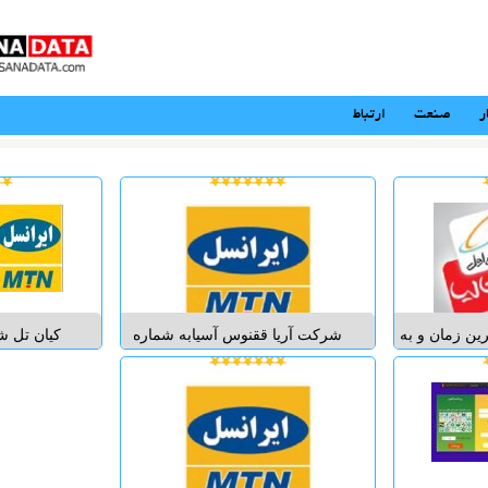
ر
صنعت
ارتباط
رین زمان و به
شرکت آریا ققنوس آسیابه شماره
کیان تل شا
ستقیم.همراه
ثبت 7563 وشناسه ملی
شارژ اینترن
,رایتل...
10760350580 در زمینه پخش عمده
تالیا رای
شارژ و سیم کارت ایرانسل و همراه
اول و سایر فعالیت های شرکت در
اعتماد الکت
سراسر کشور نماینده فعال می
کننده انواع
پذیرد. زمینه های ...