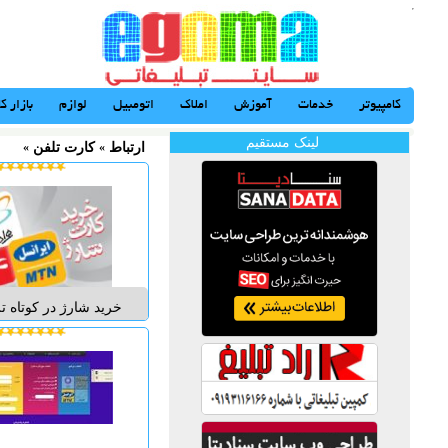
کامپیوتر
خدمات
آموزش
املاک
اتومبیل
لوازم
بازار کا
لینک مستقیم
ارتباط
«
كارت تلفن
«
خرید شارژ در کوتاه ت
صورت مستقیم و غیر م
اول,ایرانسل,تالیا