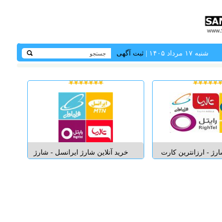
شنبه ۱۷ مرداد ۱۴۰۵ |
ثبت آگهی
رژ - ارزانترین کارت
خرید آنلاین شارژ ایرانسل - شارژ
تی ایرانسل همراه اول
همراه اول - شارژ تالیا - شارژ رایتل
تل فروشگاه اینترنتی
شارژ تلفن همراه ، شارژ موبایل ،
شارژsharj.kiantel.com دارای نماد
شارژ گوشی ، شارژ تلفن این سایت
رونیکی یک ستاره ارائه
سایتی است با امکان خرید آنلاین
 شارژ موبایل به صورت
شارژ همراه اول ,ایرانسل، ...
مستقیم ...