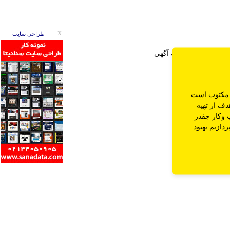
X
طراحی سایت
اره اگوما
تعرفه آگهی‌
د مکتوب است
دف از تهیه
 وکار چقدر
دازیم.بهبود