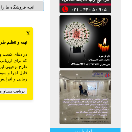
آنچه فروشگاه ما را م
امنيت درخريد _ خ
پشتيباني 24 _
براي انواع سيم کار
X
مشتريان خارجي ( کا
الملل )_ دانلودنرم اف
تهیه و تنظیم
طرح
هزينه زيادي 
در دنیای کسب و
که برای ارزیابی
طرح توجیهی این 
قابل اجرا و سود
زیبایی و افزایش
دریافت مشاوره 
آمار بازدید