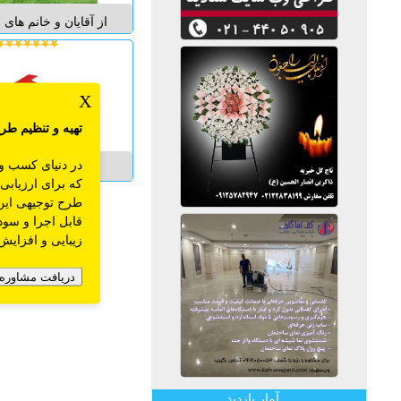
از آقایان و خانم های ب
کمیسیون بدون کسو
استخدام: آراستگی 
X
عمومی بالا توانایی م
تهیه و تنظیم
طرح
ص...
در دنیای کسب و
متقاضیان و صاحبان 
که برای ارزیابی
رایگان ملک خود در بز
طرح توجیهی این 
املاک خانه سفید، مت
قابل اجرا و سود
نیازی به جستجوی دفتر
زیبایی و افزایش
یافتن ملک موردنظر خو
داشت و صاحبان ملک ب
دریافت مشاوره 
بازدید...
آمار بازدید