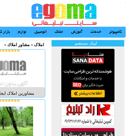
کامپیوتر
خدمات
آموزش
املاک
اتومبیل
لوازم
بازار کا
لینک مستقیم
املاک
«
مشاور املاك
«
مشاورین املاک ایجاد 
منان با عرض سلام 
مشاورین املاک ایجاد
درخشان و دیرینه در
فروش املاک کشاور
سالها است که در شهر
حومه مشغول