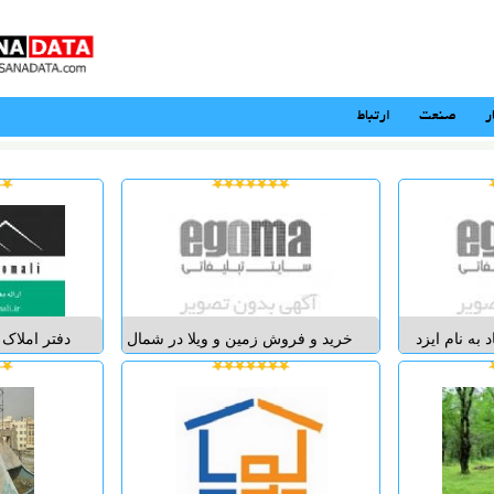
ر
صنعت
ارتباط
به نام ایزد
خريد و فروش زمين و ويلا در شمال
دفتر املاک
و ادب گروه
مازندران.با كادري مجرب. با كمترين
زمین زیباکنا
 با سابقه ای
سرمايه صاحب ويلا شويد نقد و
بر استاندارد
 امر خرید و
اقساط
تاسیس و بعن
زی و صنعتی
نشاني:مازندران.نور.چمستان...
و فروش اینت
ستان ملارد و
ایجاد و 
...