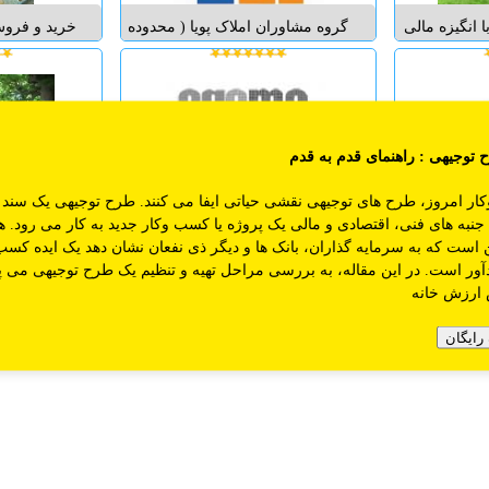
ا انگیزه مالی
گروه مشاوران املاک پویا ( محدوده
خرید و فروش 
بالا دعوت به همکاری می شود. 50%
پارک وی ) آماده ارائه خدمات در
ویلا در شرق
رات شرایط
زمینه خرید، فروش ، مشارکت در
سیاهکل-دی
ظاهر روابط
ساخت و ........
وزیرقیمت م
ذاکره و چانه
زمین ها
زنی شرایط کار: ساعت کاری از 9
پرورشی مس
 توجیهی
: راهنمای قدم به قدم
ارین با
کار امروز، طرح های توجیهی نقشی حیاتی ایفا می کنند. طرح توجیهی یک سن
ملک: با ثبت
در معاملات ملکی خود آسوده خاطر
خرید و فرو
 جنبه های فنی، اقتصادی و مالی یک پروژه یا کسب وکار جدید به کار می رود. ه
رگترین پرتال
باشید مشاور املاک رسمی باربٌد
ویلاها-زمی
است که به سرمایه گذاران، بانک ها و دیگر ذی نفعان نشان دهد یک ایده کسب
قوانین سایت اگوما
راهنمای درج آگهی
تماس با ما
درب
قاضیان دیگر
آدرس:خوزستان،بندر
کشی با تکنو
آور است. در این مقاله، به بررسی مراحل تهیه و تنظیم یک طرح توجیهی می پر
 به دفتر برای
ماهشهر،فاز2،بلوار رشدیه
مالکیتوتهیه
 ارزش خانه
د را نخواهید
همراه:09391994354 09168343611
یشترین تعداد
...
رایگان