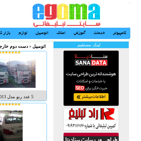
کامپیوتر
خدمات
آموزش
املاک
اتومبیل
لوازم
بازار کا
لینک مستقیم
اتومبیل
«
دست دوم خارج
200000 با آپشن ه
بسیار مناسب ..... با م
: 09143420543 احمدی...