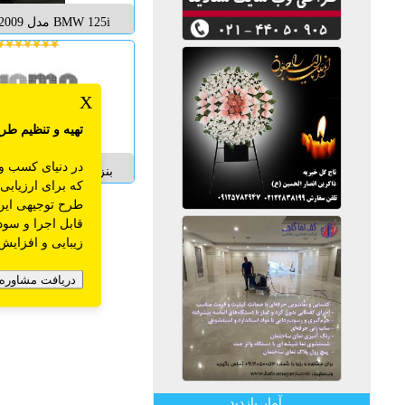
استثنایی کارکرد 105000...
X
تهیه و تنظیم
طرح
در دنیای کسب و
بنز E280 سفارشی
که برای ارزیابی
2007 فول آپشن م
طرح توجیهی این 
3500 رینگ اسپرت AMG...
قابل اجرا و سود
زیبایی و افزایش
دریافت مشاوره 
آمار بازدید