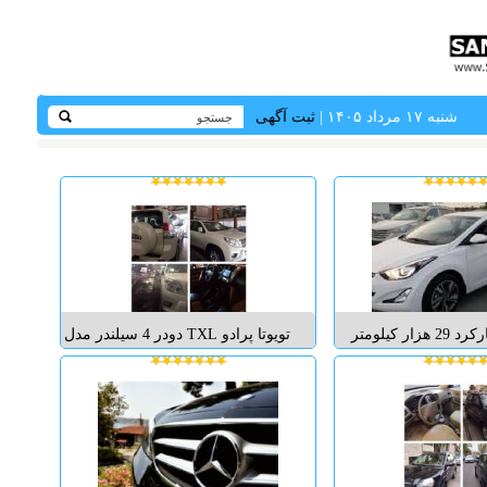
شنبه ۱۷ مرداد ۱۴۰۵ |
ثبت آگهی
بی رنگ کارکرد 29 هزار کیلومتر
تویوتا پرادو TXL دودر 4 سیلندر مدل
داخل مشکی دارای 5 گرم کن و دو
2013 درحد صفر فول آپشن 9 ایربگ
سرد کن و 6 ایر بگ و فرمان سه
2 دوربین کارکرد 52000 کیلومتر...
م دی لایت و مانتیور
یگیشن و جی پی اس
ی فرمان دوربین دنده
ر شب (فول ترین ا...