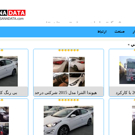
ر
صنعت
ارتباط
ي
«
5 عدد رنو مدل 2013 با کارکرد
هیوندا النترا مدل 2015 شرکتی درحد
ای عالی به قیمت
صفر کارکرد 27000 کیلومتر دو گرم
ا تماس بگیرید
کن و دو سرد کن 109/000/000
تومان...
حالته سیست
بزرگ نو
بلوتوث رو
عقب دید د