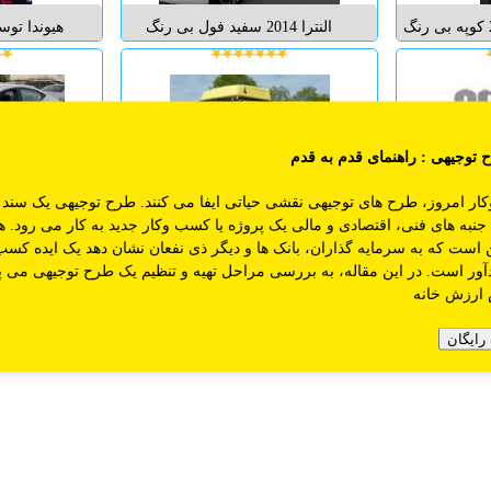
BMW 125i مدل 2009 کوپه بی رنگ
النترا 2014 سفید فول بی رنگ
کارکرد 32 هزار کیلومتر داخل
سند تک بر
مشکی دارای 5 گرم کن و دو سرد
کن و 6 ایر بگ و فرمان سه حالته
سیستم دی لایت و مانتیور بزرگ
نویگیشن و جی پی اس و کول باکس
 توجیهی
: راهنمای قدم به قدم
- فوری فروشی بلوتوث ...
کار امروز، طرح های توجیهی نقشی حیاتی ایفا می کنند. طرح توجیهی یک سن
 ستاره ایران مدل
20 عدد بنز اکسور مدل های 2006 تا
 جنبه های فنی، اقتصادی و مالی یک پروژه یا کسب وکار جدید به کار می رود. ه
وتور سفارشی
2011 با قیمت استثنایی .... با ما
است که به سرمایه گذاران، بانک ها و دیگر ذی نفعان نشان دهد یک ایده کسب
قوانین سایت اگوما
راهنمای درج آگهی
تماس با ما
درب
تماس بگیرید ... احمدی
آور است. در این مقاله، به بررسی مراحل تهیه و تنظیم یک طرح توجیهی می پر
09143420543 یا 09146310543...
کن و 
 ارزش خانه
سیستم دی 
نویگیشن و 
رایگان
بلوتوث ر