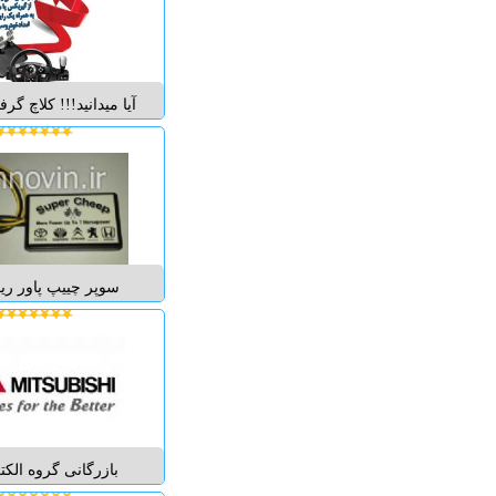
رگولاتور توانایی تنظ
خود
رگولا...
آیا میدانید!!! کلاچ گر
بیشترین فشار و صدمه
مچ پا، زانو، کمر و ا
می نماید و باعث 
شما در رانندگی می گ
استفاده از کلاچ اتو
سوپر چییپ پاور ر
شتاب ( پاور ریس چ
چیپ چهار سیم دارد
سنسور و یا دریچه 
موتور خودرو بسته شد
اسب بخار افزایش دهد
بازرگانی گروه الکتر
انحصاری محصولات 