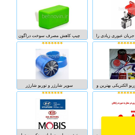
 و ساخت می شود و با
کیت به چی میزان می تواند عملکرد
 برترین تکنولوژی های
خودرو را بهبود دهد و بوست توربو ها
ی تولید می گردد. از این
را بیشتر و خطرات ناشی از خرابی
ویل کولر ...
موتور را ...
جریان عبوری زیادی را
چیپ کاهش مصرف سوخت دراگون
حمل نماید و از آن می
دارنده کدام گواهینامه های بین
راه اندازی پمپ سوخت
المللی مبنی بر عملکرد واقعی و
ستم های دیگر خودرو از
موثر می باشد ؟ CE / FCC / RoHS
مود. این سوییچ قاب دار
چیپ کاهش مصرف سوخت دراگون
سپورتی دارد. تحویل کالا
چیست و عملکرد آن چگونه است ؟
د...
چیپ کاهش مصرف س...
ربو الکتریکی بهترین و
سوپر شارژر و توربو شارژر
ن پکیج توربو می باشد
آیرودینامیکی و مکانیکی دو پره این
حتی و سرعت نصب می
دستگاه دارای وزن سبک و از جنس
 به دستکاری موتور و
آلومینیوم است و با کنترل مکش
 خودروو یا نصب اینتر
سوخت و وارد کردن جریان هوای
پ تخلیه فشار و به هم
شدید به محفظه ی احتراق باعث
 حالت فابری...
افزایش شتاب تا 7% و ب...