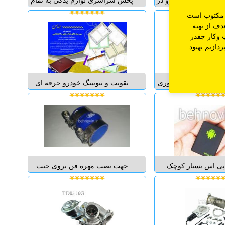
اتری (باطری) خودرو در
پخش سراسری لوازم یدکی به تمام
ر تهران در کمترین
نقاط کشور انواع خودرو هیوندا ( ورنا
د مکتوب است
ن میتونند آخرین قیمت
- اونته - سوناتا - آزرا - سانتافه -
دف از تهیه
س زیر مشاهده کنند:
توسان و ....) کیا موتور ( ریو - سراتو
 وکار چقدر
http://www.FarmaBattery.com باتری
- سورنتو - اسپورتیج - اپتیما و ... )
دازیم.بهبود
 کره ای، ترک و ... ...
لیفان موتور ( 520-...
می پارامتر های ضروری
تقویت و تیونینگ خودرو حرفه ای
ربو و یا بدون توربو رو
بهنوین "بازرگانی قطعات خودرو
و به غیر از این موارد
بهنوین-فروش قطعات تیونینگ
رد های بسیار جالب آن
تقویت خودرو بهنوین" تقویت ،
 میزان شتاب خودرو از
افزایش شتاب ، افزایش سرعت
۰ تا ۱۰۰ و از ۱۰۰ تا ۲۰۰ می باشد و
نهایی ، برداشت کات آف cut off ،
...
رفع کپ و تاخیر اولیه حرکت ت...
پی اس بسیار کوچک
جهت نصب مهره فن بروی جنت
۱٫۲×۳×۴) بوده و به راحتی آن را
رادیاتور این سفارش فقط شامل
 هر جایی نصب نمایید و
رابط و دو عدد بست می باشد و
یژه ای دارد و از عمر
شامل جنت نمی باشد. تحویل کالا
ایی برخوردارد است و
درب منزل اطلاعات بیشتر در
لی آن ارسال مکان و
فروشگاه تیونینگ بهنوین برای