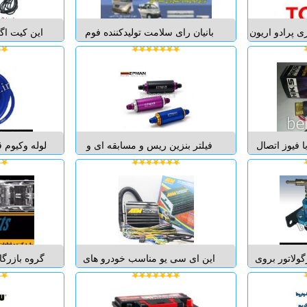
ه حرکت ت...
موقعیت 
ی پرادو اریون
بانیان رای سلامت تولیدکننده فوم
این کیت اگ
کی تویوتا و
ضربه گیر سپر پراید
باشد و شامل
وتا قطعات و
وتیبا(شرکتی)تزریق کننده فوم و
لوازم دیگ
انواع تویوتا
اسفنج برای کلیه صنایع تولید فوم
بتوانید آن
ف جی کروز -
سپر پراید...
نصب با یک
ایلوکس - ه...
جهت خروجی
تغییر
 فیوز اتصال
فیلتر بنزین ریس و مسابقه ای و
 را می توانید
ایتالیایی EPMAN با ورودی و
7 میل با 
خودروی خود
خروجی فیتینگ 10 و فیلتر تصفیه
عمر بالا س
 کم می آورد
100 میکرون حرفه ای مناسب هر
اسپورت با 
 را به صورت
گونه پمپ سوخت قدرتمند. این فیلتر
عمر بالا س
ید قابل نصب
بنزین با فیلتر 100 میکرونی خود می
اسپورت منظ
...
تواند پنزین خرو...
مت
ولاتور بروی
این ای سی یو مناسب خودرو های
گروه بازرگا
ار سوخت پشت
تقویتی ، توربو و ریس می باشد که
پانزده سال 
خود را تنظیم
می خواهند به صورت حرفه ای
واردات و توز
رسانید. این
جداول سوخت و جرقه خود را تنظیم