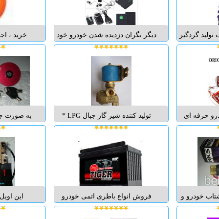
به دکلیه دنیا ارسال می گردد. توجه:
نیاز به توض
اگر ب...
شما
لید گردگیر
دیگر نگران دزدیده شدن خودرو خود
خرید ، اجا
کام بالا برای
نباشید این جی پی اس کوچک را
خودروهای 
ویژگی های زیر
همه جای خودرو می توانید مخفی
تعمیر و نگ
الا در مقابل
نمایید تا در صورت دزدیده شدن
(کمپرسی ، 
کشش و پارگی 2- 100% ضد مواد
خودرو به وسیله کامپیوتر یا موبایل
اجاره ، ت
و 3- مقاومت بسیار بالا
شخصی خود خودرو را ردیابی نمایید
سیکلت و د
و علاوه بر آن با...
درو حرفه ای
تولید کننده شیر گاز جبال LPG *
به صورت جف
طعات خودرو
تولید کننده شیر برقی بنزین * تولید
کلید و پای
ت تیونینگ
کننده بوبین ( سلونوئید) * تولید کننده
منزل اطلاع
ن" تقویت ،
هسته های رگولاتور - شیر گاز و
تیونینگ بهن
زایش سرعت
بنزین - فشار شکن CNG * توزیع
درباره ی ک
نهایی ، برداشت کات آف cut off ،
کننده رگولاتور و شیر مرکب ...
وبسایت ما ک
ه حرکت ت...
تاب خودرو و
فروش انواع باطری اتمی خودرو
این اویل
 و تقویت
های سبک و سنگین با نازلترین قیمت
هیدرولیک 
ودرو. این
و بهترین کیفیت به همراه ضمانت
HKS می