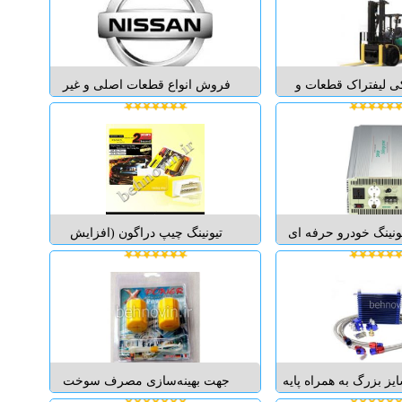
KIA )(MOBIS genuine parts )
که با برترین تکنولوژی و آلیاژ مواد
کره جنوبی و به عنوان
جهت خنک کنندگی بهتر ساخته شده
نماینده ر...
است. ...
کی لیفتراک قطعات و
فروش انواع قطعات اصلی و غیر
فتراک سرویس انواع
اصلی قیمت را مقایسه کنید مجتبی
طعات لیفتراک دیزلی
09125087482 چراغ برق پاساژ توحید
فتراک گازی قطعات
...
نزینی قطعات لیفتراک
 انواع لیفتراک گازی
 انواع لیفت...
ونینگ خودرو حرفه ای
تیونینگ چیپ دراگون (افزایش
ازرگانی قطعات خودرو
شتاب) چیپ افزایش شتاب خودرو ،
روش قطعات تیونینگ
چیپ افزایش قدرت خودرو ، چیپ
رو بهنوین" تقویت ،
رفع کپ خودرو Dragon Tuning Chip
تاب ، افزایش سرعت
دارنده گواهینامه های بین المللی
نهایی ، برداشت کات آف cut off ،
مبنی بر عملکرد واقعى ميباشد . CE
اخیر اولیه حرکت ت...
/ FCC / RoHS ....
یز بزرگ به همراه پایه
جهت بهینه‌سازی مصرف سوخت
یلات و شیلنگ های فشار
بهترین روش برای پایین آوردن هزینه