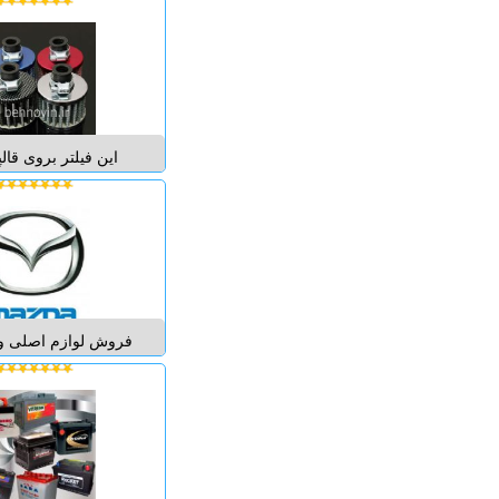
الکتریک ژاپن در ایر
قطعات اتوماسیون ص
.INVERTERا
کادری مجرب آماده 
این فیلتر بروی قالپ
قسمت مکش هوای بخا
می شود و کارایی آن
ورودی و خروجی قالپ
باشد. تحویل کالا درب
بیشتر در فروشگاه تی
برای اطلاعا
فروش لوازم اصلی و
323ومزدا3نیو 
صفحه - دیسک چرخ 
گیربکس –استارت-ای
فرمان-پمپ کولر-اکس
پمپ هیدرولیک در مدل
2006-2007...