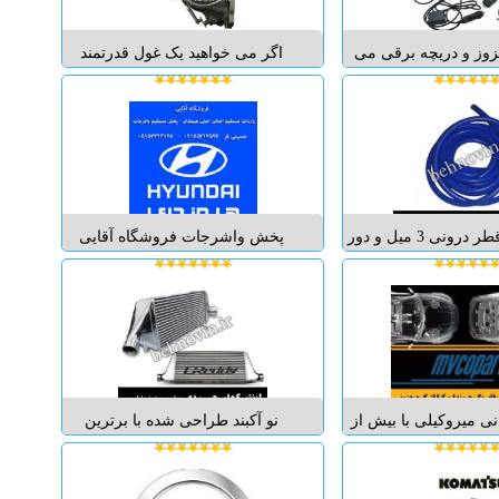
محیط هر وسیله ...
اطلاعات بیشتر درباره ی کد مح...
زوز و دریچه برقی می
اگر می خواهید یک غول قدرتمند
 فلنج و کلیه قطعات و
بسازید به خرید و نصب همین توربو
ری است که به راحتی
شارژ اقدام و قدرت واقعی را لمس
 را نصب نمایید. بعد از
نمایید برای در یافت اطلاعات
 کلیک شما می تمانید
بیشتردرباره توربو شارژ می توانید با
 هوای اگزوز خود را
مراجعه به اینترنت آن اطلاعات را
 داده و خودرو...
کسب نمایید. ...
لوله وکیوم قطر درونی 3 میل و دور
پخش واشرجات فروشگاه آقایی
بهترین جنس و وکیوم و
پخش واشرجات آسیا فروش انواع
اخته شده توسط سامکو
واشر خودرو انواع واشر خودرو
بهترین جنس و وکیوم و
پخش واشر خودرو فروش واشر
اخته شده توسط سامکو
خودرو واشر ده تن واشر اتوبوس
ور از هر عدد یعنی یک
واشر خاور واشر مینی بوس با
ر مثال در ...
مدی...
نی میروکیلی با بیش از
نو آکبند طراحی شده با برترین
سابقه و قدمت در حیطه
تکنولوژی و مواد خنک کنندگی توسط
یع لوازم یدکی اورجینال
برترین برند. این اینتر کولر یکی از
برندهای هیوندای و کیا (HYUNDAI
بهترین اینتر کولرهای جهان میباشد