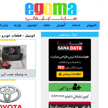
کامپیوتر
خدمات
آموزش
املاک
اتومبیل
لوازم
بازار کا
لینک مستقیم
اتومبیل
«
قطعات خودرو
«
به وسیله نصب این 
بروی خودروی خود می 
بر زیبا شدن و اسپو
کابین خودرو فشار رو
خودروی خود را لحظه
تمامی دورهای موتو
بررسی نمایید. ا