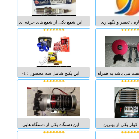
یح بیشتر نیست ولی باز
کیا سراتو لوازم یدکی کیا اپتیما لوازم
 می توانید ...
ید...
ره ، تعمیر و نگهداری
این شمع یکی از شمع های حرفه ای
سبک خرید ، اجاره ،
و قدرتمند شرکت ان جی کی ngk
هداری خودروهای سنگین
ژاپن می باشد عمر مفید این شمع
اتوبوس و...) خرید ،
بالای 100 هزار کیلومتر بوده و از
عمیر و نگهداری موتور
جمله مزایای این شمع این است که
وچرخه تهیه و ساخت
می توانید پس از نصب آن افزایش
خط تو...
شتاب خوبی را به ه...
ت می باشد به همراه
این پکیج شامل سه محصول : 1-
ه نصب تحویل کالا درب
تیونینگ چیپ دراگون 2-سوپر چیپ
ات بیشتر در فروشگاه
رایزین قرمز 3-توربو مکانیکی
وین برای اطلاعات بیشتر
توضیحات هر یک از محصولات به
د محصول و قیمت آن به
صورت جدا گانه در هر محصول
ه در زیر آمده مراجعه
نوشته ایم شما با رجوع به محصولات
نمایید. فر...
دیگر می توا...
 کولر یکی از بهترین
این دستگاه یکی از دستگاه هایی
اویل کولرهای شرکت
هست که هر توربو بازی قدرش را
 باشد این اویل کولر در
می داند و بخوبی می داند که با این