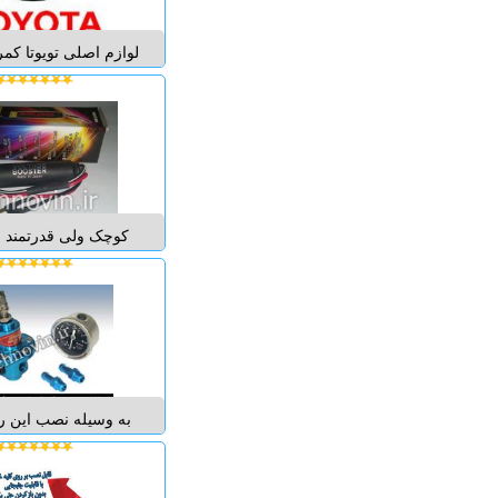
رفع کپ و تاخیر اولی
لوازم اصلی تویوتا کمر
فروش تخصصی لوازم ید
انواع لکسوس لنت توی
لوازم بدنه و موتوری 
لندکروز - پرادو - ا
فور چونر - روفور - ه
کوچک ولی قدرتمند با
کوچک این ولتاژ بوستر
بروی هر فوز کوچک 
که احساس میکنید برق
نصب نمایید و برق آن
ویژه ای تقویت نمای
بروی فیوز چ
به وسیله نصب این رگ
خودرو می توانید فش
سوزن انژکتور خودروی 
و به میزان دلخواه ب