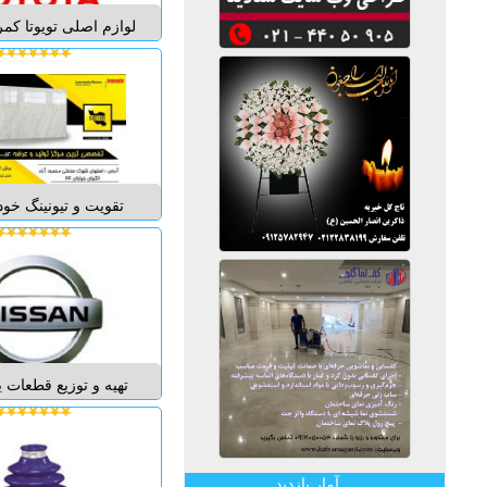
لوازم اصلی تویوتا کمر
فروش تخصصی لوازم ید
انواع لکسوس قطعات و 
موتوری انواع تویوتا لند
اف جی کروز - فور چو
هایلوکس - های
تقویت و تیونینگ خو
بهنوین "بازرگانی ق
بهنوین-فروش قطعا
تقویت خودرو بهنوی
افزایش شتاب ، اف
رفع کپ و تاخیر اولی
تهیه و توزیع قطعات 
متفرقه ماکسیمانو
613385
40096
09129337103 طوفان ...
آمار بازدید