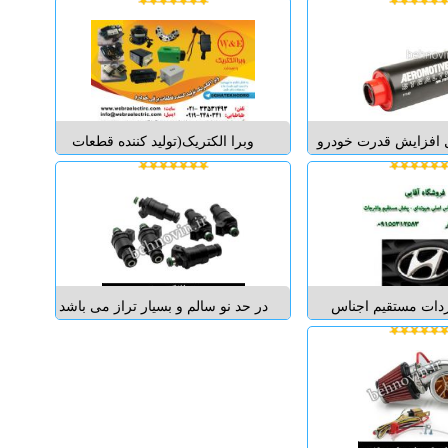
ویل کولر یک خنک کن
سوخت دارای تائیده از سازمان
روغن بزرگ 15 ردیفه است که
محیط زیست امریکا و مرکز کنترل
فیلتر و لوله های فشار
آلودگی هوا این دستگاه یک مگنت
صب و راه اندازی می
مغناطیسی از جنس نئودینیوم است
 این اویل کو...
که در صنعت هواپیم...
ال افزایش قدرت خودرو
وبرا الکتریک(تولید کننده قطعات
ب توربو و سایر راه ها
برقی خودرو) با تکیه بر نیروهای
 کار برای آن خرید یک
مجرب و استفاده از روش های نوین
حرفه ای و قدرتمند
تولید طی ربع قرن تلاش و با تاکید بر
ا با این عمل سوخت
کیفیت و دوام و ایجاد آرامش خاطر
 خودرو برسانید و موتور
برای مصرف کننده به عنوان یک برند
و دچار کمب...
ملی شن...
دات مستقیم اجناس
در حد نو سالم و بسیار تراز می باشد
تیی-کروز) پخش مستقیم
و همگی بالانس شده اند. فابریک
فروشگاه آقایی پخش
میتسوبیشی 3000gt twin turbo می
یا فروش انواع واشر
باشد که با تغییرات ساده می توانید
اع واشر خودرو پخش
آن را بروی خودروهای دیگر نصب
و فروش واشر خودرو
نمایید. بسیار با دوام و پر قدرت ت...
اشر ده تن...