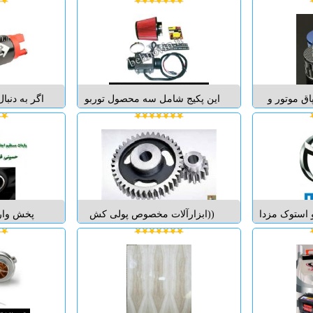
ان و انواع
و بهترین کیفیت به همراه ضمانت
قوی این ا
نعتی برند
نامه معتبر Hexa - Solite - Platinum
میتسوبیشی الکتریک PLC . HMI
- Daewoo - Hi ca- Delkor - Puma -
شامل پایه 
نواع این شرکت با
Singa - Indigo - Atlas - Hyundai - ...
قوی جهت ن
همکاری...
باشد.
اق موتور و
این پکیج شامل سه محصول توربو
اگر به دنب
ر روغن بسته
الکتریکی دو فن و فیلتر اسپورت هوا
به وسیله نص
 تصفیه هوای
خنک آمریکایی K&N و چیپ افزایش
هستید اولین
اق موتور می
شتاب دراگون می باشد. تحویل کالا
پمپ سوخت 
 منزل اطلاعات
درب منزل اطلاعات بیشتر در
می باشد ت
ونینگ بهنوین
فروشگاه تیونینگ بهنوین برای
بیشتری را به
...
اطلاعات بیشتر دربا...
خودر
 استوک مزدا
((ابزارآلات مخصوص پولی کش
پخش وار
شامل لنت - دیسک و
خودروهای پژو- پراید- زانتیا- مگان))
هیوندای (ما
- موتور –
شامل ابزارهای مکانیکی – جلوبندی
واشرجات 
ل پمپ-جعبه
سازی – صافکاری – باطریسازی
واشرجات آس
ل-رادیاتور-
ابزار تعویض تسمه تایم -L90- مگان
خودرو انو
های مختلف از
همراه با آموزش ...
واشر خودر
و