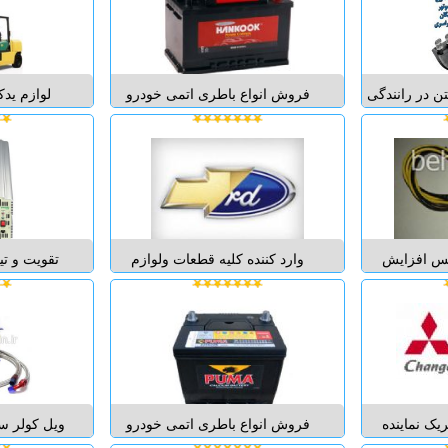
یم فشار سوخت
و تیون نمایند. فشار سنج این دستگاه
رو را از ۲ تا ۸ بار دارد. این
فشار هوای ورودی موتور را تا 2.8
مستقیما از 
بار ساپورت می...
فتن در رانندگی
فروش انواع باطری اتمی خودرو
لوازم ید
 را به ناحیه
های سبک و سنگین با نازلترین قیمت
سرویس لی
عصاب شما وارد
و بهترین کیفیت به همراه ضمانت
لیفتراک ق
خستگی مفرط
نامه معتبر Hexa - Solite - Platinum
قطعات لی
ردد. مزایای
- Daewoo - Hi ca- Delkor - Puma -
لیفتراک ب
ماتیک ه...
Singa - Indigo - Atlas - Hyundai - ...
برقی سرویس
سرویس
یس افزایش
وارد كننده كليه قطعات ولوازم
تقویت و تی
یست ): این
مصرفي وبدنه خودروهاي منطقه
بهنوین "ب
 و بروی مپ
آزاد و خودروهاي وارداتي مدل بالا
بهنوین-ف
ورودی هوای
قبول سفارش قطعات ولوازم بدنه
تقویت خود
ه و می تواند
خودروهاي تصادفي درب ها گلگير
افزایش ش
قدرت موتور خودروی شما را 7
شيشه ها كاپوت چراغ ها سقف
. بروی ک...
موتوري و هر آنچه خودرو منط...
رفع کپ و ت
یک نماینده
فروش انواع باطری اتمی خودرو
ویل کولر سا
میتسوبیشی
های سبک و سنگین با نازلترین قیمت
فیلتر و تبد