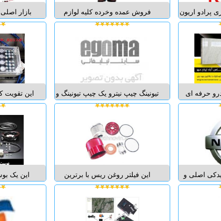
ی پرادو اریون
فروش عمده وخرده کلیه لوازم
بازار اصلی
کی تویوتا و
یدکی اعم از بدنه و انژکتوری و
خودرو کشو
لوازم بدنه و
جلوبندی و سیم کشی و .... با برند
یدکی موت
کروز - پرادو -
ایساکو برای کلیه خودروهای تولیدی
اسپورت زن
نر - روفور -
ایران خودرو فروش انواع قطعات و
س -...
لوازم یدکی اصلی انواع خودروهای
برای اطلاع
ایران خودر...
مراجعه
درو حرفه ای
تیونینگ چیپ نیترو یک چیپ تیونینگ و
این تقویت ک
طعات خودرو
افزایش دهنده شتاب و قدرت خودرو
نصب آن مو
ت تیونینگ
است که به پورت OBD2 یا همان
کاهش مصرف
ن" تقویت ،
پورت دیاگ خودرو نصب می گردد تا
سوی دیگر ی
زایش سرعت
عملکرد خودرو شما را بهتر و بهینه تر
کسانی ه
نهایی ، برداشت کات آف cut off ،
سازد وقتی تیونینگ چیپ نیترو را
سیستم و یا
ه حرکت ت...
وارد پو...
برق زیادی را
یدکی اصلی و
این فیلتر روغن ریس با برترین
این یک بوس
 و استوک
تکنولوژی های فیلتر سازی دنیای
می باشد که
36 تلفکس
مدرن و طبق تکنولوژی مگنتیک
توربوها را
091904 وایبر و ...
واولترا فیلترینگ در شهر توکیو ژاپن
ترتیب قدرت
در دو گونه کوچک و بزرگتر تولید و
توربو باز 