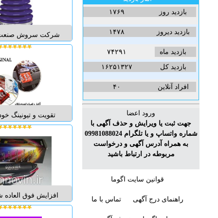
بازدید روز
۱۷۶۹
بازدید دیروز
۱۴۷۸
شرکت سروش صنعت تو
منحصر به فرد با استح
بازدید ماه
۷۴۲۹۱
اولین بار در ایران با 
بازدید کل
۱۶۲۵۱۳۲۷
: 1- مقاومت بسیار ب
افراد آنلاین
۴۰
نفتی بدون ب
...
ورود اعضا
تقویت و تیونینگ خو
جهت ثبت یا ویرایش و حذف آگهی با
بهنوین "بازرگانی ق
شماره واتساپ و یا تلگرام 09981088024
بهنوین-فروش قطعا
به همراه آدرس آگهی و درخواست
تقویت خودرو بهنوی
مربوطه در ارتباط باشید
افزایش شتاب ، اف
قوانین سایت اگوما
رفع کپ و تاخیر اولی
افزایش فوق العاده ش
راهنمای درج آگهی
تماس با ما
کاهش مصرف سوخت
کننده ویژه برق خ