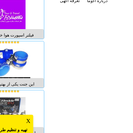
درباره اگوما
تعرفه آگهی‌
استابلایزر که یکی از
جدید سال
مثبت بسیار بسیار زیا
موارد زیر می تو
فیلتر اسپورت هوا خ
K&N. این فیلتر هو
از کیفیت بالایی برخ
کمک می نماید که هو
بهتری به موتور خودر
شود. در نتیجه با ورود
بهتر می تو.
این جنت یکی از بهت
توربو می باشد که به 
و فشار هوای خودروهای
راحتی می تواند تحمل
بسیار زیادی دارد. علاو
زیادی را نیز به درون
X
...
تهیه و تنظیم
طرح