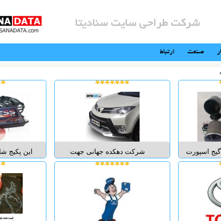
ر
صنعت
ارتباط
گیج اسپورت
شرکت دهکده جهانی جهت
این پکیج شا
توانید علاوه
رضایتمندی بیشتر مشتریان از
و قدرتمند ت
رت شدن داخل
خودروی راوفور اقدام به تامین
ورژن تیونینگ
غن و یا سوخت
پارکابی فابریک این خودرو نموده
تغییر برنامه
 لحظه و در
است. این آپشن با نمایی متفاوت و
سوخت و جرقه
ر مشاهده و
بسیار زیبا منحصرا از این شرکت
جداول به جد
ین گ...
عرضه می شود. پارکابی راوفور...