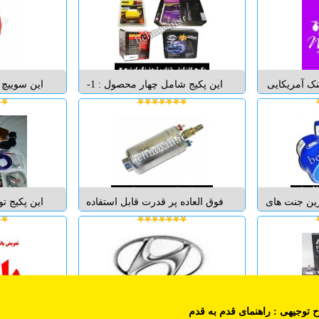
 دستاورد های
نامه معتبر Hexa - Solite - Platinum
ژاپن طراحی
 2016 می باشد تاثیرات
- Daewoo - Hi ca- Delkor - Puma -
استفاده از
دی دارد که به
Singa - Indigo - Atlas - Hyundai - ...
آلیاژ و طراح
ان اش...
ا
نک آمریکایی
این پکیج شامل چهار محصول : 1-
این سوییچ 
ا آمریکاییست و
تیونینگ چیپ دراگون 2-سوپر چیپ
می تواند ت
وردار است و
رایزین بنفش 3-فیلتر اسپورت K&N
توان برای 
ای بیشتر و
4-توربو مکانیکی 1-تیونینگ چیپ
دوم و یا سی
وی شما وارد
دراگون: اگر به دنبال ارزان ترین و
آن استفاده ن
 هوای بیشتر و
بهترین و قدرت مند ترین راه ...
جلوه زیبا و ا
..
رین جنت های
فوق العاده پر قدرت قابل استفاده
این پکیج تو
هر میزان گرما
بیرون باک و درون باک سوخت
قدرتمند تری
 توربو را به
خودرو قابلیت ساپورت تا 800 اسب
که به را
 نماید و عمر
بخار شما می توانید این پمپ را هم
شود و نیاز
ه بر آن زیبایی
در بیرون از باک سوخت و بنزین
قطعات دیگر
 کاپوت خودرو
خودرو نصب نمایید و هم درون باک
کولر و سوپا
سوخت نصب نمایید....
ریختن
 توجیهی
: راهنمای قدم به قدم